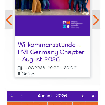
LG
Be
Pr
al
Willkommensstunde -
Bu
t
PMI Germany Chapter
1
- August 2026
11.08.2026
19:00
-
20:00
Online
August
2026