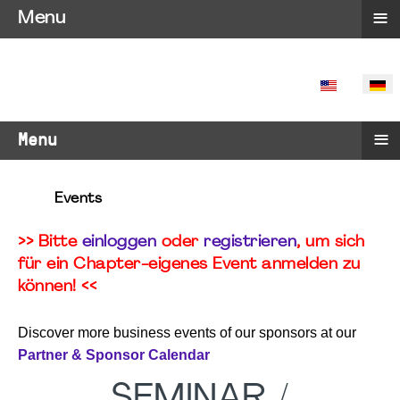
≡
Menu
SPRACHE 
≡
Menu
Events
>> Bitte
einloggen
oder
registrieren
, um sich
für ein Chapter-eigenes Event anmelden zu
können! <<
Discover more business events of our sponsors at our
Partner & Sponsor Calendar
SEMINAR /