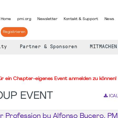
PRACHE AUSWÄHLEN
Home
pmi.org
Newsletter
Kontakt & Support
News
Registrieren
ity
Partner & Sponsoren
MITMACHEN
für ein Chapter-eigenes Event anmelden zu können! 
OUP EVENT
ICA
ur Profession by Alfonso Bucero, PM