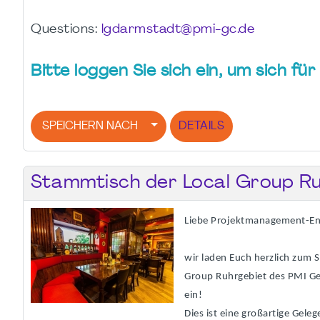
Questions:
lgdarmstadt@pmi-gc.de
Bitte loggen Sie sich ein, um sich f
SPEICHERN NACH
DETAILS
Stammtisch der Local Group Ru
Liebe Projektmanagement-En
wir laden Euch herzlich zum 
Group Ruhrgebiet des PMI G
ein!
Dies ist eine großartige Geleg