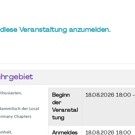
ür diese Veranstaltung anzumelden.
hrgebiet
thusiasten,
Beginn
18.08.2026
18:00 
der
Stammtisch der Local
Veranstal
ermany Chapters
tung
enheit,
Anmeldes
18.08.2026 18:00