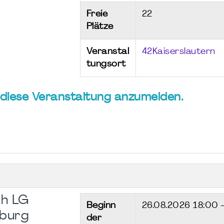
Freie
22
Plätze
Veranstal
42Kaiserslautern
tungsort
ür diese Veranstaltung anzumelden.
h LG
Beginn
26.08.2026
18:00 
nburg
der