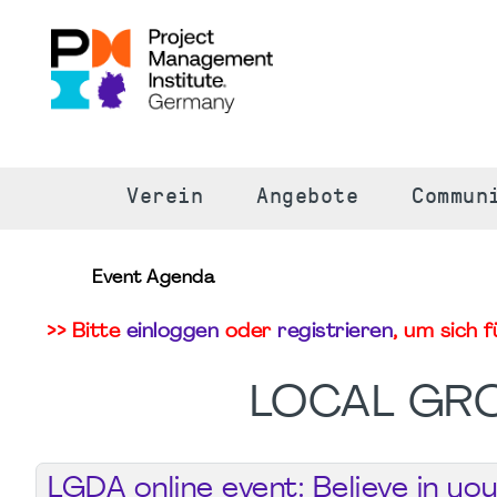
S
Verein
Angebote
Commun
Event Agenda
>> Bitte
einloggen
oder
registrieren
, um sich 
LOCAL GR
LGDA online event: Believe in yo