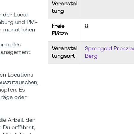
Veranstal
tung
r der Local
nburg und PM-
Freie
8
um monatlichen
Plätze
ormelles
Veranstal
Spreegold Prenzla
ktmanagement
tungsort
Berg
den Locations
 auszutauschen,
nüpfen. Es
träge oder
die Arbeit der
 Du erfährst,