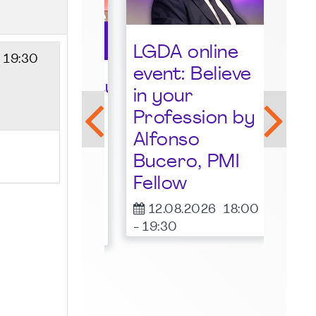
Sta
LGDA online
- 19:30
der
event: Believe
Gro
lkommensstunde
in your
Ruh
I
Profession by
many
18.
Alfonso
-
20:
pter -
Bucero, PMI
Frit
ust 2026
Fellow
Irish 
08.2026
19:00
Essen
12.08.2026
18:00
00
-
19:30
ne