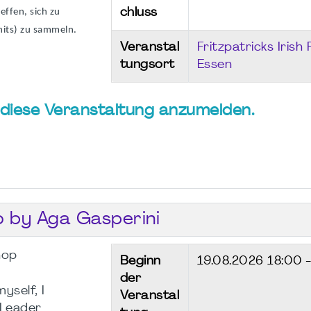
ffen, sich zu
chluss
nits) zu sammeln.
Veranstal
Fritzpatricks Irish
tungsort
Essen
ür diese Veranstaltung anzumelden.
o by Aga Gasperini
hop
Beginn
19.08.2026
18:00 
der
self, I
Veranstal
“Leader