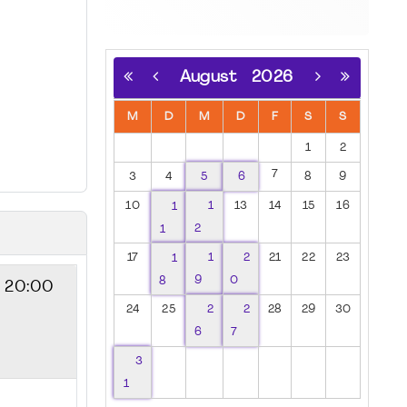
August
2026
M
D
M
D
F
S
S
1
2
7
3
4
5
6
8
9
10
1
1
13
14
15
16
1
2
17
1
1
2
21
22
23
8
9
0
- 20:00
24
25
2
2
28
29
30
6
7
3
1