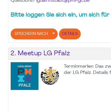
Questions?
lgdarmstadt@pmi-gc.de
Bitte loggen Sie sich ein, um sich f
SPEICHERN NACH
DETAILS
2. Meetup LG Pfalz
Terminmerker. Das z
der LG Pfalz. Details 