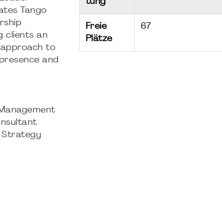
tung
ates Tango
rship
Freie
67
 clients an
Plätze
 approach to
 presence and
t Management
nsultant
| Strategy