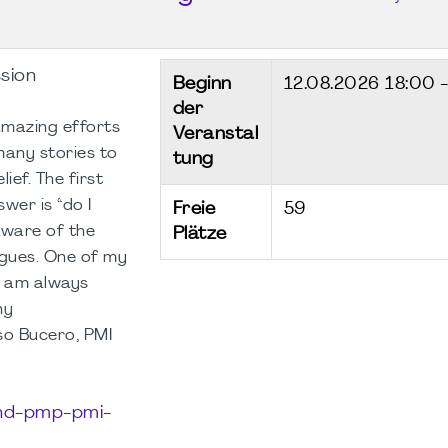
ssion
Beginn
12.08.2026
18:00 
der
Wil
mazing efforts
Veranstal
- PM
many stories to
tung
ief. The first
Ger
wer is “do I
Freie
59
Cha
LG
aware of the
Plätze
Aug
Darmstadt
agues. One of my
Roundtable
I am always
11.
ny
-
20:
#43
Onli
so Bucero, PMI
(POSTPONED
to 31.08)
phd-pmp-pmi-
31.08.2026
18:00
-
19:30