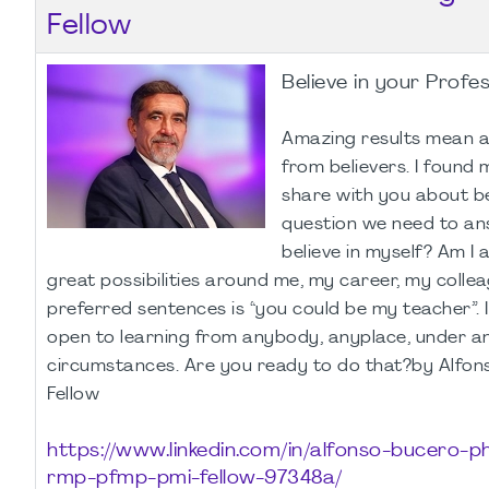
Fellow
Believe in your Profe
Amazing results mean a
from believers. I found 
share with you about bel
question we need to ans
believe in myself? Am I 
great possibilities around me, my career, my colle
preferred sentences is “you could be my teacher”. 
open to learning from anybody, anyplace, under a
circumstances. Are you ready to do that?by Alfon
Fellow
https://www.linkedin.com/in/alfonso-bucero-
rmp-pfmp-pmi-fellow-97348a/