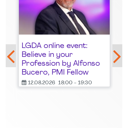
St
LGDA online event:
G
Believe in your
1
Profession by Alfonso
F
Bucero, PMI Fellow
er
12.08.2026
18:00
-
19:30