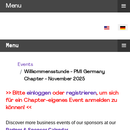
≡
Menu
SPRACHE 
≡
Menu
Events
Willkommensstunde - PMI Germany
Chapter - November 2025
>> Bitte
einloggen
oder
registrieren
, um sich
für ein Chapter-eigenes Event anmelden zu
können! <<
Discover more business events of our sponsors at our
Partner & Sponsor Calendar