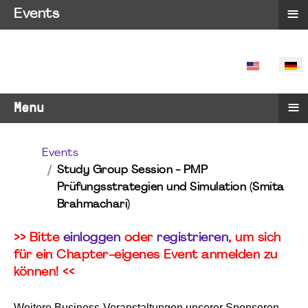
≡
Events
SPRACHE 
≡
Menu
Events
Study Group Session - PMP
Prüfungsstrategien und Simulation (Smita
Brahmachari)
>> Bitte
einloggen
oder
registrieren
, um sich
für ein Chapter-eigenes Event anmelden zu
können! <<
Weitere Business-Veranstaltungen unserer Sponsoren