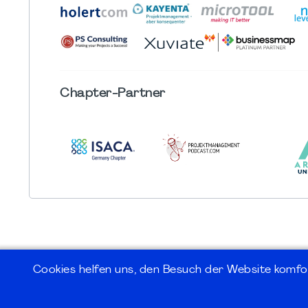
Chapter
-Partner
Cookies helfen uns, den Besuch der Website komfo
©2026
PMI Germany Chapter e.V.