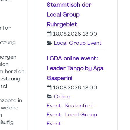
Stammtisch der
Local Group
Ruhrgebiet
 for
18.08.2026 18:00
etzung
Local Group Event
esorgen
LGDA online event:
sion
Leader Tango by Aga
m herzlich
Gasperini
e Sitzung
und
19.08.2026 18:00
Online-
nzepte in
Event
|
Kostenfrei-
 welche
Event
|
Local Group
n
häufig
Event