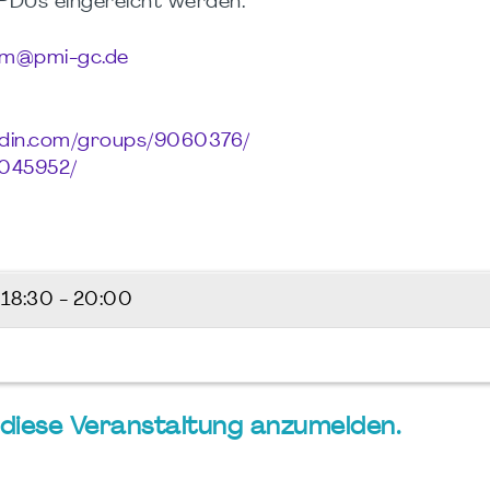
 PDUs eingereicht werden.
am@pmi-gc.de
kedin.com/groups/9060376/
0045952/
6
18:30 - 20:00
ür diese Veranstaltung anzumelden.