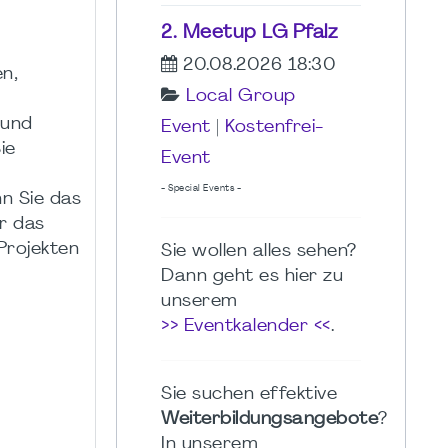
2. Meetup LG Pfalz
20.08.2026 18:30
n,
Local Group
 und
Event
|
Kostenfrei-
ie
Event
- Special Events -
nn Sie das
er das
Projekten
Sie wollen alles sehen?
Dann geht es hier zu
unserem
>> Eventkalender <<
.
Sie suchen effektive
Weiterbildungsangebote
?
In unserem