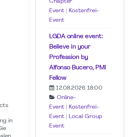
Chapter
Event
|
Kostenfrei-
Event
LGDA online event:
Believe in your
Profession by
Alfonso Bucero, PMI
Fellow
12.08.2026 18:00
Online-
cts
Event
|
Kostenfrei-
Event
|
Local Group
ng in
Event
Sie
ialen