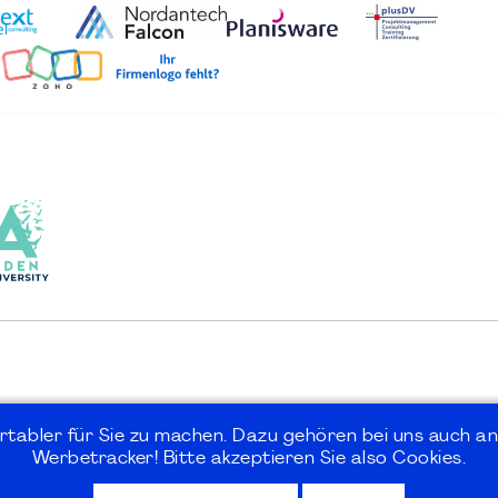
rtabler für Sie zu machen. Dazu gehören bei uns auch an
Werbetracker! Bitte akzeptieren Sie also Cookies.