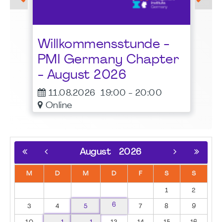
LG
Be
Pr
al
Willkommensstunde -
Bu
t
PMI Germany Chapter
1
- August 2026
11.08.2026
19:00
-
20:00
Online
August
2026
M
D
M
D
F
S
S
1
2
6
3
4
5
7
8
9