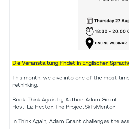
Die Veranstaltung findet in Englischer Sprache
This month, we dive into one of the most tim
rethinking.
Book: Think Again by Author: Adam Grant
Host: Liz Hector, The ProjectSkillsMentor
In Think Again, Adam Grant challenges the ass