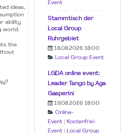
Event
ted ideas,
assumption
Stammtisch der
r ability
Local Group
g world.
Ruhrgebiet
hts the
18.08.2026 18:00
ithout
Local Group Event
LGDA online event:
day?
Leader Tango by Aga
Gasperini
19.08.2026 18:00
Online-
Event
|
Kostenfrei-
Event
|
Local Group