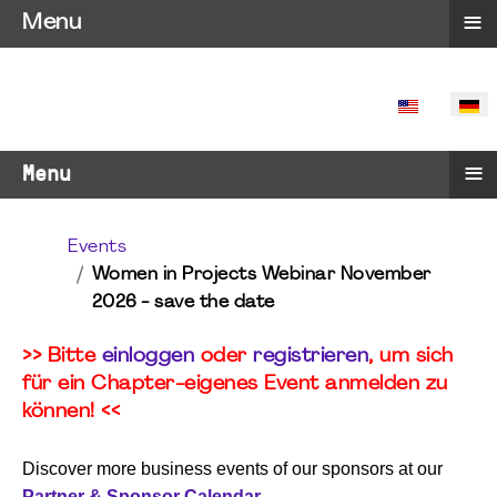
≡
Menu
SPRACHE 
≡
Menu
Events
Women in Projects Webinar November
2026 - save the date
>> Bitte
einloggen
oder
registrieren
, um sich
für ein Chapter-eigenes Event anmelden zu
können! <<
Discover more business events of our sponsors at our
Partner & Sponsor Calendar