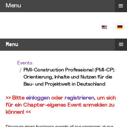
≡
Menu
SPRACHE 
≡
Menu
Events
PMI-Construction Professional (PMI-CP):
Orientierung, Inhalte und Nutzen für die
Bau- und Projektwelt in Deutschland
>> Bitte
einloggen
oder
registrieren
, um sich
für ein Chapter-eigenes Event anmelden zu
können! <<
Discover more business events of our sponsors at our