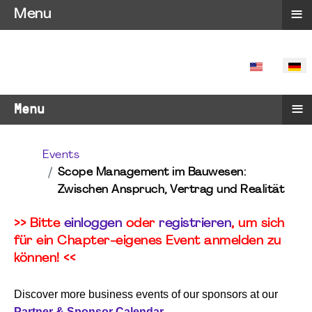
≡
Menu
SPRACHE 
≡
Menu
Events
Scope Management im Bauwesen:
Zwischen Anspruch, Vertrag und Realität
>> Bitte
einloggen
oder
registrieren
, um sich
für ein Chapter-eigenes Event anmelden zu
können! <<
Discover more business events of our sponsors at our
Partner & Sponsor Calendar