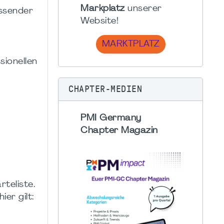
Markplatz
unserer
assender
Website!
MARKTPLATZ
sionellen
CHAPTER-MEDIEN
PMI Germany
Chapter Magazin
teliste.
er gilt: