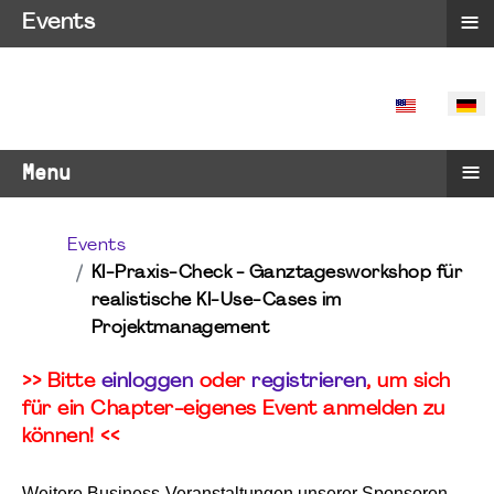
≡
Events
SPRACHE 
≡
Menu
Events
KI-Praxis-Check - Ganztagesworkshop für
realistische KI-Use-Cases im
Projektmanagement
>> Bitte
einloggen
oder
registrieren
, um sich
für ein Chapter-eigenes Event anmelden zu
können! <<
Weitere Business-Veranstaltungen unserer Sponsoren