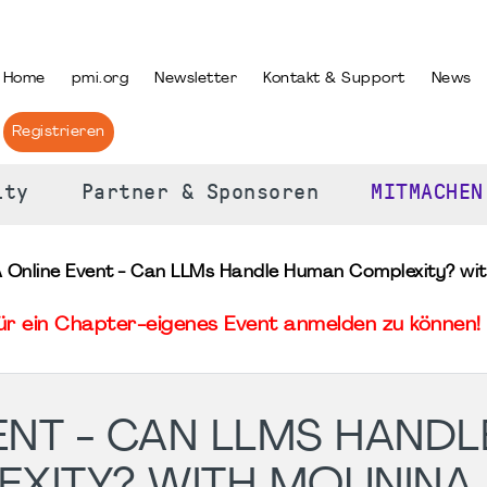
PRACHE AUSWÄHLEN
Home
pmi.org
Newsletter
Kontakt & Support
News
Registrieren
ity
Partner & Sponsoren
MITMACHEN
 Online Event - Can LLMs Handle Human Complexity? wi
für ein Chapter-eigenes Event anmelden zu können! 
ENT - CAN LLMS HANDL
XITY? WITH MOUNINA