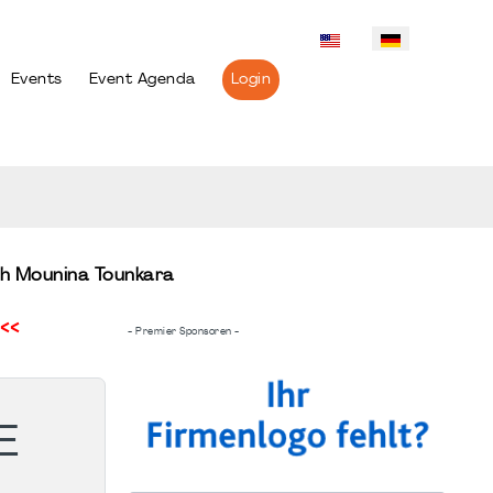
Events
Event Agenda
Login
th Mounina Tounkara
<<
- Premier Sponsoren -
E