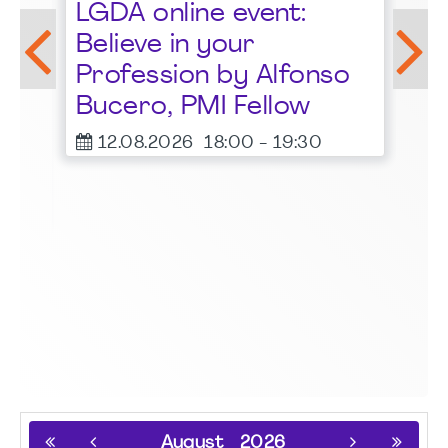
LGDA online event:
G
Believe in your
1
Profession by Alfonso
F
Bucero, PMI Fellow
er
12.08.2026
18:00
-
19:30
August
2026