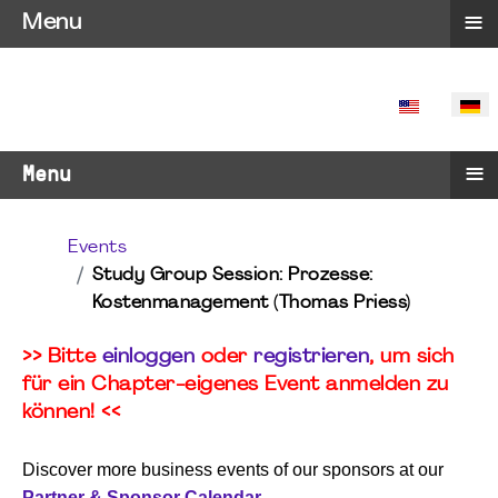
≡
Menu
SPRACHE 
≡
Menu
Events
Study Group Session: Prozesse:
Kostenmanagement (Thomas Priess)
>> Bitte
einloggen
oder
registrieren
, um sich
für ein Chapter-eigenes Event anmelden zu
können! <<
Discover more business events of our sponsors at our
Partner & Sponsor Calendar