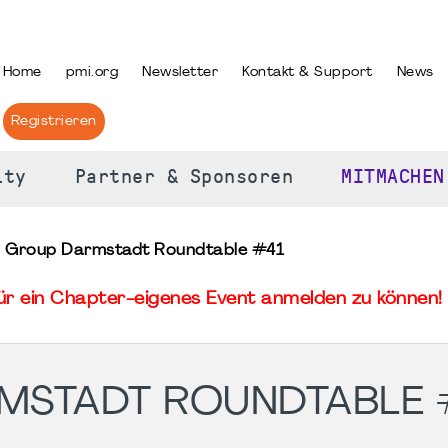
PRACHE AUSWÄHLEN
Home
pmi.org
Newsletter
Kontakt & Support
News
Registrieren
ity
Partner & Sponsoren
MITMACHEN
l Group Darmstadt Roundtable #41
für ein Chapter-eigenes Event anmelden zu können! 
MSTADT ROUNDTABLE 