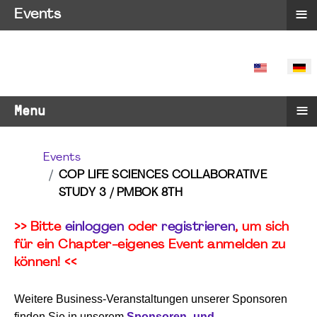
≡
Events
SPRACHE 
≡
Menu
Events
COP LIFE SCIENCES COLLABORATIVE
STUDY 3 / PMBOK 8TH
>> Bitte
einloggen
oder
registrieren
, um sich
für ein Chapter-eigenes Event anmelden zu
können! <<
Weitere Business-Veranstaltungen unserer Sponsoren
finden Sie in unserem
Sponsoren- und