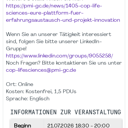
https://pmi-gc.de/news/1405-cop-life-
sciences-eure-plattform-fuer-
erfahrungsaustausch-und-projekt-innovation
Wenn Sie an unserer Tätigkeit interessiert
sind, folgen Sie bitte unserer LinkedIn-
Gruppe!
https://www.linkedin.com/groups/9055258/
Noch Fragen? Bitte kontaktieren Sie uns unter
cop-lifesciences@pmi-gc.de
Ort: Online
Kosten: Kostenfrei, 1,5 PDUs
Sprache: Englisch
INFORMATIONEN ZUR VERANSTALTUNG
Beginn
21.07.2026
18:30 - 20:00