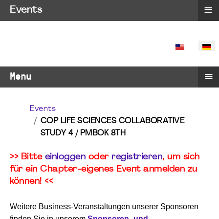
≡
Events
SPRACHE 
≡
Menu
Events
COP LIFE SCIENCES COLLABORATIVE
STUDY 4 / PMBOK 8TH
>> Bitte
einloggen
oder
registrieren
, um sich
für ein Chapter-eigenes Event anmelden zu
können! <<
Weitere Business-Veranstaltungen unserer Sponsoren
finden Sie in unserem
Sponsoren- und