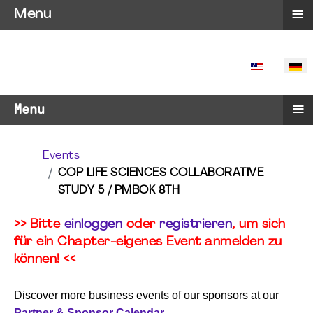
≡
Menu
SPRACHE 
≡
Menu
Events
COP LIFE SCIENCES COLLABORATIVE
STUDY 5 / PMBOK 8TH
>> Bitte
einloggen
oder
registrieren
, um sich
für ein Chapter-eigenes Event anmelden zu
können! <<
Discover more business events of our sponsors at our
Partner & Sponsor Calendar