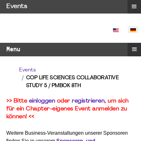
≡
Events
SPRACHE 
≡
Menu
Events
COP LIFE SCIENCES COLLABORATIVE
STUDY 5 / PMBOK 8TH
>> Bitte
einloggen
oder
registrieren
, um sich
für ein Chapter-eigenes Event anmelden zu
können! <<
Weitere Business-Veranstaltungen unserer Sponsoren
finden Sie in unserem
Sponsoren- und