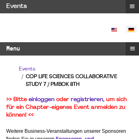
≡
Events
SPRACHE 
≡
Menu
Events
COP LIFE SCIENCES COLLABORATIVE
STUDY 7 / PMBOK 8TH
>> Bitte
einloggen
oder
registrieren
, um sich
für ein Chapter-eigenes Event anmelden zu
können! <<
Weitere Business-Veranstaltungen unserer Sponsoren
finden Sie in unserem
Sponsoren- und