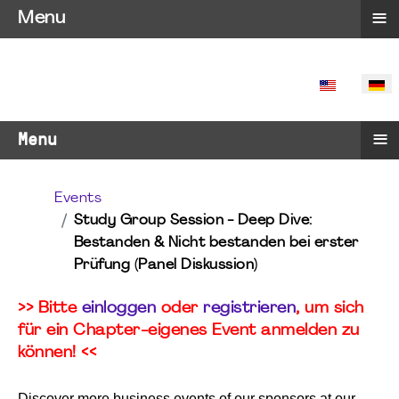
≡
Menu
SPRACHE 
≡
Menu
Events
Study Group Session - Deep Dive:
Bestanden & Nicht bestanden bei erster
Prüfung (Panel Diskussion)
>> Bitte
einloggen
oder
registrieren
, um sich
für ein Chapter-eigenes Event anmelden zu
können! <<
Discover more business events of our sponsors at our