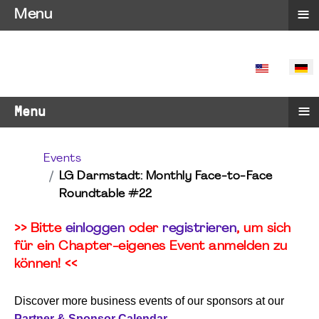
≡
Menu
SPRACHE 
≡
Menu
Events
LG Darmstadt: Monthly Face-to-Face
Roundtable #22
>> Bitte
einloggen
oder
registrieren
, um sich
für ein Chapter-eigenes Event anmelden zu
können! <<
Discover more business events of our sponsors at our
Partner & Sponsor Calendar