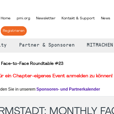
PRACHE AUSWÄHLEN
Home
pmi.org
Newsletter
Kontakt & Support
News
Registrieren
ity
Partner & Sponsoren
MITMACHEN
 Face-to-Face Roundtable #23
für ein Chapter-eigenes Event anmelden zu können! 
nden Sie in unserem
Sponsoren- und Partnerkalender
RMSTADT: MONTHLY FA