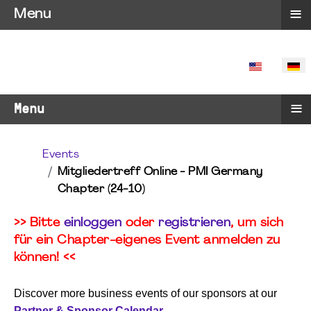
≡
Menu
SPRACHE 
≡
Menu
Events
Mitgliedertreff Online - PMI Germany
Chapter (24-10)
>> Bitte
einloggen
oder
registrieren
, um sich
für ein Chapter-eigenes Event anmelden zu
können! <<
Discover more business events of our sponsors at our
Partner & Sponsor Calendar