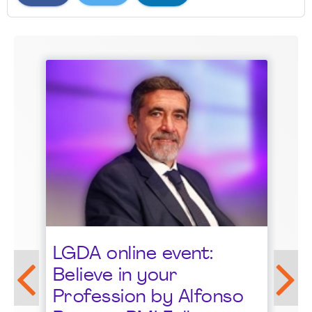
St
LGDA online event:
G
Believe in your
1
Profession by Alfonso
F