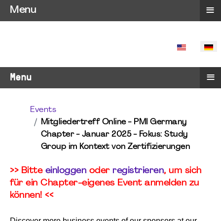
≡
Menu
SPRACHE 
≡
Menu
Events
Mitgliedertreff Online - PMI Germany
Chapter - Januar 2025 - Fokus: Study
Group im Kontext von Zertifizierungen
>> Bitte
einloggen
oder
registrieren
, um sich
für ein Chapter-eigenes Event anmelden zu
können! <<
Discover more business events of our sponsors at our