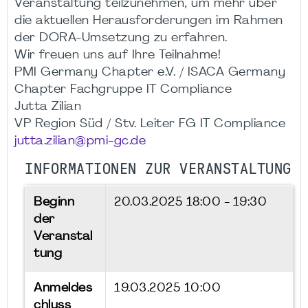
Veranstaltung teilzunehmen, um mehr über
die aktuellen Herausforderungen im Rahmen
der DORA-Umsetzung zu erfahren.
Wir freuen uns auf Ihre Teilnahme!
PMI Germany Chapter e.V. / ISACA Germany
Chapter Fachgruppe IT Compliance
Jutta Zilian
VP Region Süd / Stv. Leiter FG IT Compliance
jutta.zilian@pmi-gc.de
INFORMATIONEN ZUR VERANSTALTUNG
Beginn
20.03.2025
18:00 - 19:30
der
Veranstal
tung
Anmeldes
19.03.2025 10:00
chluss