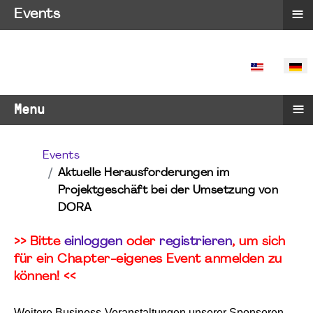
≡
Events
SPRACHE 
≡
Menu
Events
Aktuelle Herausforderungen im
Projektgeschäft bei der Umsetzung von
DORA
>> Bitte
einloggen
oder
registrieren
, um sich
für ein Chapter-eigenes Event anmelden zu
können! <<
Weitere Business-Veranstaltungen unserer Sponsoren