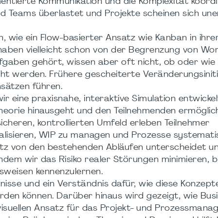
mentierte Kommunikation und die Komplexität koordi
nd Teams überlastet und Projekte scheinen sich une
len, wie ein Flow-basierter Ansatz wie Kanban in ihre
e haben vielleicht schon von der Begrenzung von Wor
fgaben gehört, wissen aber oft nicht, ob oder wie
ht werden. Frühere gescheiterte Veränderungsiniti
sätzen führen.
r eine praxisnahe, interaktive Simulation entwickel
heorie hinausgeht und den Teilnehmenden ermöglic
icheren, kontrollierten Umfeld erleben Teilnehmer
isualisieren, WIP zu managen und Prozesse systemati
satz von den bestehenden Abläufen unterscheidet u
 Indem wir das Risiko realer Störungen minimieren, b
tsweisen kennenzulernen.
nisse und ein Verständnis dafür, wie diese Konzept
rden können. Darüber hinaus wird gezeigt, wie Bu
n, visuellen Ansatz für das Projekt- und Prozessman