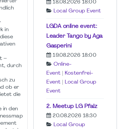
nierter
18.08.2026 18:00
ndlich
Local Group Event
r
LGDA online event:
k in
Leader Tango by Aga
 diese
ativen
Gasperini
19.08.2026 18:00
t –
Online-
ht, durch
Event
|
Kostenfrei-
sch zu
Event
|
Local Group
nd ob er
Event
ietet die
2. Meetup LG Pfalz
e in den
20.08.2026 18:30
sinessmap
agement
Local Group