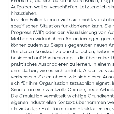
Probleme, die sich durch unklare Rollen, frag
Aufgaben weiter verschärfen. Letztendlich si
hinzuziehen.
In vielen Fällen können viele sich nicht vorstel
spezifischen Situation funktionieren kann. Si
Progress (WIP) oder der Visualisierung von Au
Methoden wirklich ihren Anforderungen gerec
können zudem zu Skepsis gegenüber neuen An
Um diesen Kreislauf zu durchbrechen, haben wi
basierend auf Businessmap – die über reine T
praktisches Ausprobieren zu lernen. In einem s
unmittelbar, wie es sich anfühlt, Arbeit zu v
verbessern. Sie erfahren, wie sich dieser An
sich für ihre Organisation tatsächlich eignet.
Simulation eine wertvolle Chance, neue Arbei
Die Simulation vermittelt wichtige Grundkennt
eigenen industriellen Kontext übernommen we
als vielseitige Plattform einen strukturierte