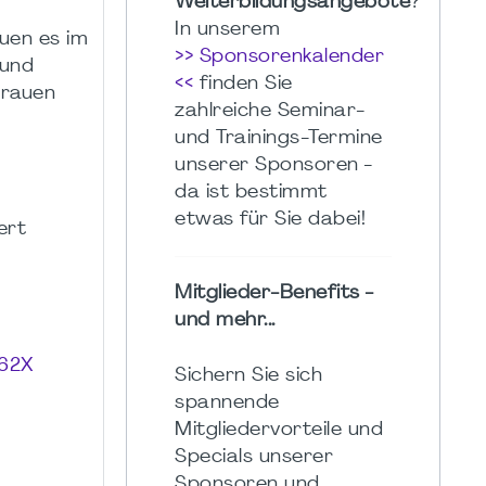
Weiterbildungsangebote
?
In unserem
uen es im
>> Sponsorenkalender
 und
<<
finden Sie
trauen
zahlreiche Seminar-
und Trainings-Termine
unserer Sponsoren -
da ist bestimmt
etwas für Sie dabei!
ert
Mitglieder-Benefits -
und mehr...
062X
Sichern Sie sich
spannende
Mitgliedervorteile und
Specials unserer
Sponsoren und