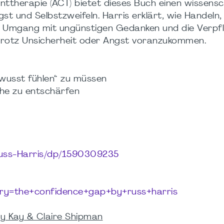
therapie (ACT) bietet dieses Buch einen wissensc
t und Selbstzweifeln. Harris erklärt, wie Handeln,
en Umgang mit ungünstigen Gedanken und die Verpf
 trotz Unsicherheit oder Angst voranzukommen.
ewusst fühlen“ zu müssen
che zu entschärfen
uss-Harris/dp/1590309235
ery=the+confidence+gap+by+russ+harris
y Kay & Claire Shipman