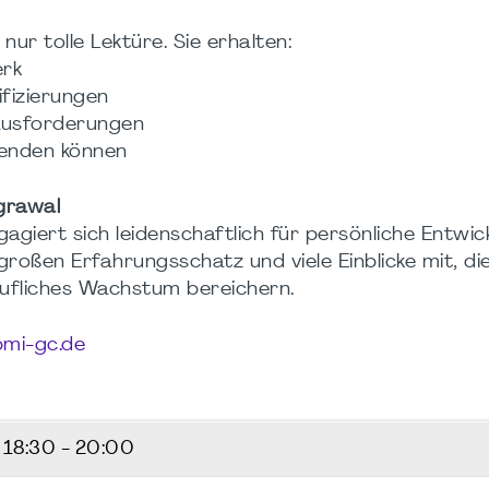
ur tolle Lektüre. Sie erhalten:
erk
fizierungen
rausforderungen
wenden können
grawal
gagiert sich leidenschaftlich für persönliche Entwic
n großen Erfahrungsschatz und viele Einblicke mit, di
rufliches Wachstum bereichern.
mi-gc.de
5
18:30 - 20:00