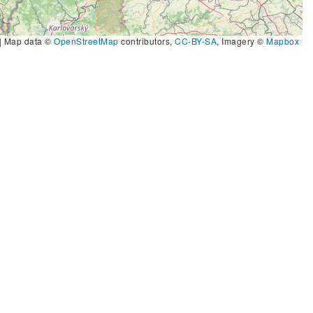
|
Map data ©
OpenStreetMap
contributors,
CC-BY-SA
, Imagery ©
Mapbox