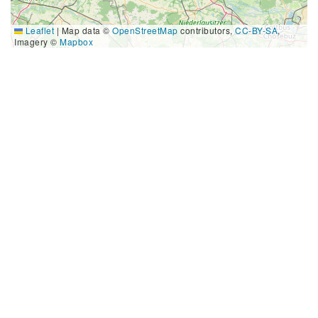
Leaflet
|
Map data ©
OpenStreetMap
contributors,
CC-BY-SA
,
Imagery ©
Mapbox