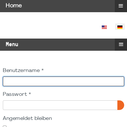
≡
Home
SPRACHE 
≡
Menu
Benutzername
*
Passwort
*
PA
Angemeldet bleiben