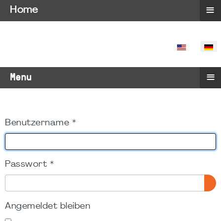
≡
Home
SPRACHE 
≡
Menu
Benutzername
*
Passwort
*
PA
Angemeldet bleiben