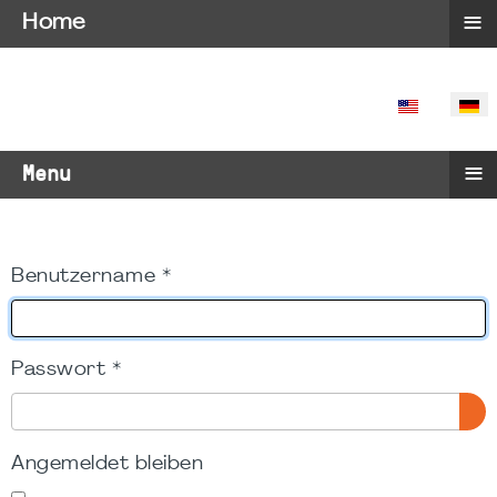
≡
Home
SPRACHE 
≡
Menu
Benutzername
*
Passwort
*
PA
Angemeldet bleiben