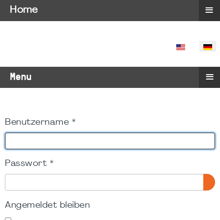
≡
Home
SPRACHE 
≡
Menu
Benutzername
*
Passwort
*
PA
Angemeldet bleiben