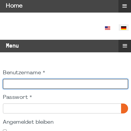
≡
Home
SPRACHE 
≡
Menu
Benutzername
*
Passwort
*
PA
Angemeldet bleiben