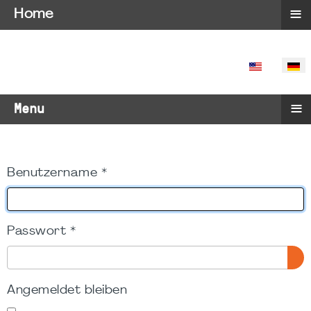
≡
Home
SPRACHE 
≡
Menu
Benutzername
*
Passwort
*
PA
Angemeldet bleiben