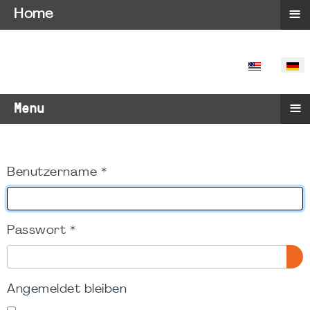
≡
Home
SPRACHE 
≡
Menu
Benutzername
*
Passwort
*
PA
Angemeldet bleiben