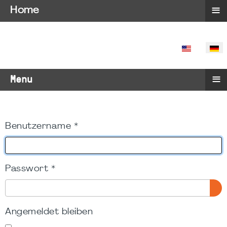
≡
Home
SPRACHE 
≡
Menu
Benutzername
*
Passwort
*
PA
Angemeldet bleiben