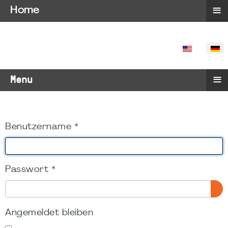
≡
Home
SPRACHE 
≡
Menu
Benutzername
*
Passwort
*
PA
Angemeldet bleiben