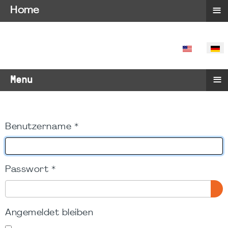
≡
Home
SPRACHE 
≡
Menu
Benutzername
*
Passwort
*
PA
Angemeldet bleiben