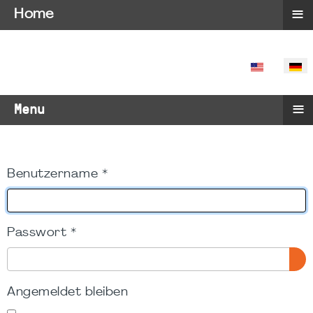
≡
Home
SPRACHE 
≡
Menu
Benutzername
*
Passwort
*
PA
Angemeldet bleiben