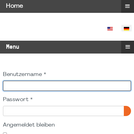
≡
Home
SPRACHE 
≡
Menu
Benutzername
*
Passwort
*
PA
Angemeldet bleiben