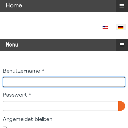
≡
Home
SPRACHE 
≡
Menu
Benutzername
*
Passwort
*
PA
Angemeldet bleiben