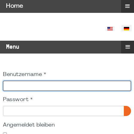
≡
Home
SPRACHE 
≡
Menu
Benutzername
*
Passwort
*
PA
Angemeldet bleiben