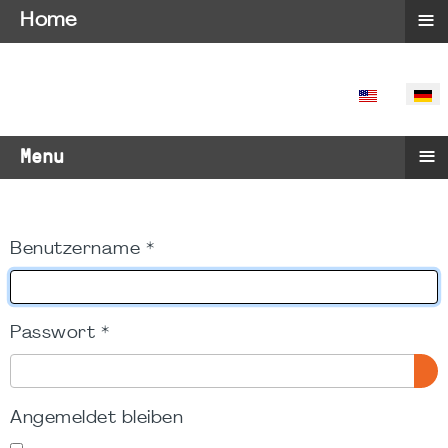
≡
Home
SPRACHE 
≡
Menu
Benutzername
*
Passwort
*
PA
Angemeldet bleiben