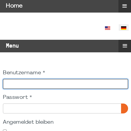
≡
Home
SPRACHE 
≡
Menu
Benutzername
*
Passwort
*
PA
Angemeldet bleiben